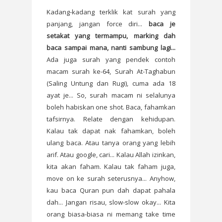
Kadang-kadang terklik kat surah yang
panjang, jangan force diri...
baca je
setakat yang termampu, marking dah
baca sampai mana, nanti sambung lagi...
Ada juga surah yang pendek contoh
macam surah ke-64, Surah At-Taghabun
(Saling Untung dan Rugi), cuma ada 18
ayat je... So, surah macam ni selalunya
boleh habiskan one shot. Baca, fahamkan
tafsirnya. Relate dengan kehidupan.
Kalau tak dapat nak fahamkan, boleh
ulang baca. Atau tanya orang yang lebih
arif. Atau google, cari... Kalau Allah izinkan,
kita akan faham. Kalau tak faham juga,
move on ke surah seterusnya... Anyhow,
kau baca Quran pun dah dapat pahala
dah... Jangan risau, slow-slow okay... Kita
orang biasa-biasa ni memang take time