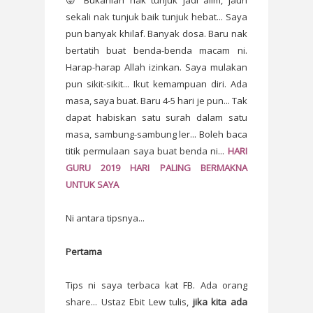
😜 Bukanlah nak tunjuk jadi alim, jauh
sekali nak tunjuk baik tunjuk hebat... Saya
pun banyak khilaf. Banyak dosa. Baru nak
bertatih buat benda-benda macam ni.
Harap-harap Allah izinkan. Saya mulakan
pun sikit-sikit... Ikut kemampuan diri. Ada
masa, saya buat. Baru 4-5 hari je pun... Tak
dapat habiskan satu surah dalam satu
masa, sambung-sambung ler... Boleh baca
titik permulaan saya buat benda ni...
HARI
GURU 2019 HARI PALING BERMAKNA
UNTUK SAYA
Ni antara tipsnya...
Pertama
Tips ni saya terbaca kat FB. Ada orang
share... Ustaz Ebit Lew tulis,
jika kita ada