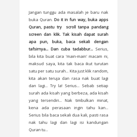
Jangan tunggu ada masalah je baru nak
buka Quran.
Do it in fun way, buka apps
Quran, pastu try scroll tanpa pandang
screen dan klik. Tak kisah dapat surah
apa pun, buka, baca sekali dengan
tafsirnya... Dan cuba tadabbur...
Serius,
bila kita buat cara 'main-main' macam ni,
maksud saya, kita tak baca ikut turutan
satu per satu surah... Kita just klik random,
kita akan teruja dan rasa nak buat lagi
dan lagi... Try la! Serius... Sebab setiap
surah ada kisah yang berbeza, ada kisah
yang tersendiri... Nak timbulkan minat,
kena ada perasaan ingin tahu kan...
Serius bila baca sekali dua kali, pasti rasa
nak tahu lagi dan lagi isi kandungan
Quran tu...